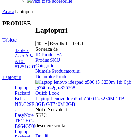
Vezi toate accesoriile
Acasa
Laptopuri
PRODUSE
Laptopuri
Tablete
Results 1 - 3 of 3
Sorteaza de
Tableta
ID Produs +/-
Acer A3-
Produs SKU
A10-
Categorie
81251G01n
Numele Producatorului
Denumire Produs
Laptopuri
Laptop
Quick Look
Packard
Laptop Lenovo IdeaPad Z500 i5-3230M 1TB
Bell -
8GB GT740M 2GB
NX.C29EX.003
Nota: Neevaluat
-
SKU:
EasyNote
TE11HC-
descriere scurta
B964G50Mnks
Laptop
Detalii