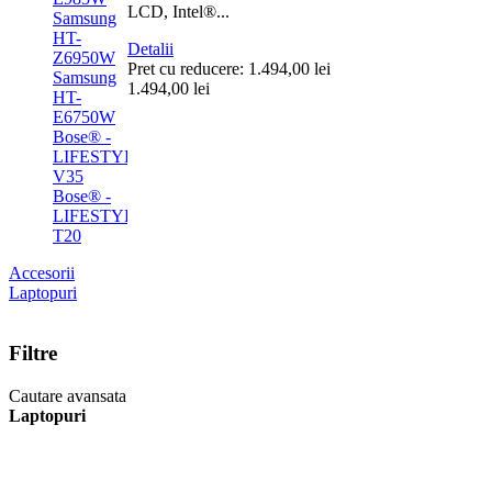
LCD, Intel®...
Samsung
HT-
Detalii
Z6950W
Pret cu reducere:
1.494,00 lei
Samsung
1.494,00 lei
HT-
E6750W
Bose® -
LIFESTYLE®
V35
Bose® -
LIFESTYLE®
T20
Accesorii
Laptopuri
Filtre
Cautare avansata
Laptopuri