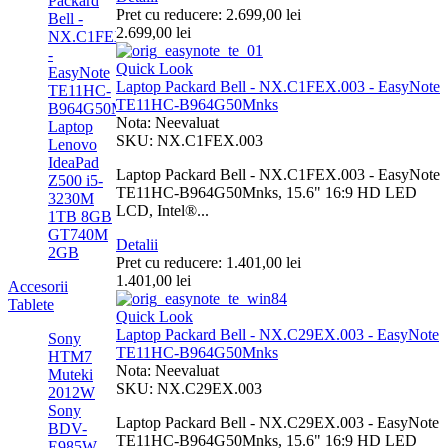
Packard
Pret cu reducere:
2.699,00 lei
Bell -
2.699,00 lei
NX.C1FEX.003
-
Quick Look
EasyNote
Laptop Packard Bell - NX.C1FEX.003 - EasyNote
TE11HC-
TE11HC-B964G50Mnks
B964G50Mnks
Nota: Neevaluat
Laptop
SKU: NX.C1FEX.003
Lenovo
IdeaPad
Laptop Packard Bell - NX.C1FEX.003 - EasyNote
Z500 i5-
TE11HC-B964G50Mnks, 15.6" 16:9 HD LED
3230M
LCD, Intel®...
1TB 8GB
GT740M
Detalii
2GB
Pret cu reducere:
1.401,00 lei
1.401,00 lei
Accesorii
Tablete
Quick Look
Laptop Packard Bell - NX.C29EX.003 - EasyNote
Sony
TE11HC-B964G50Mnks
HTM7
Nota: Neevaluat
Muteki
SKU: NX.C29EX.003
2012W
Sony
Laptop Packard Bell - NX.C29EX.003 - EasyNote
BDV-
TE11HC-B964G50Mnks, 15.6" 16:9 HD LED
E985W