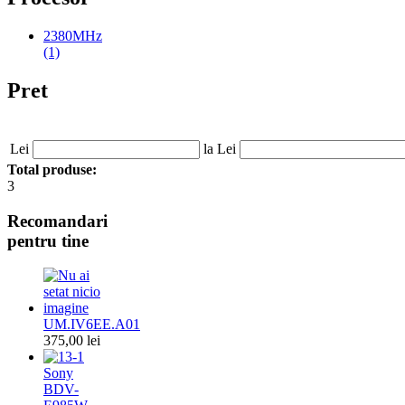
2380MHz
(1)
Pret
Lei
la Lei
Total produse:
3
Recomandari
pentru tine
UM.IV6EE.A01
375,00 lei
Sony
BDV-