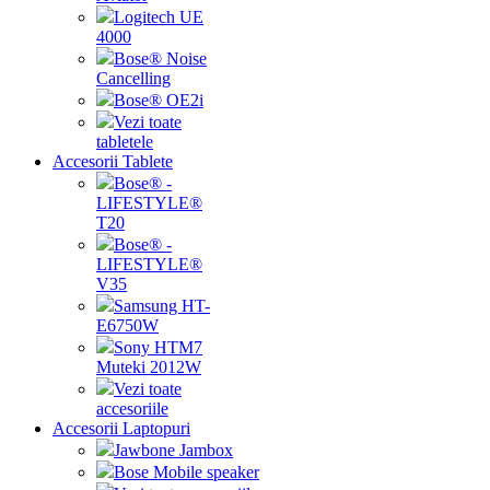
Logitech UE
4000
Bose® Noise
Cancelling
Bose® OE2i
Vezi toate
tabletele
Accesorii Tablete
Bose® -
LIFESTYLE®
T20
Bose® -
LIFESTYLE®
V35
Samsung HT-
E6750W
Sony HTM7
Muteki 2012W
Vezi toate
accesoriile
Accesorii Laptopuri
Jawbone Jambox
Bose Mobile speaker