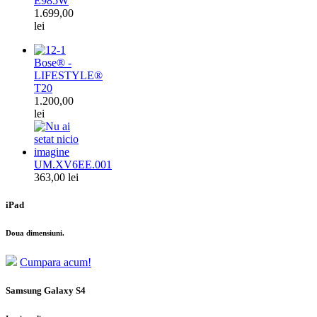
E985W
1.699,00
lei
Bose® -
LIFESTYLE®
T20
1.200,00
lei
UM.XV6EE.001
363,00 lei
iPad
Doua dimensiuni.
Cumpara acum!
Samsung Galaxy S4