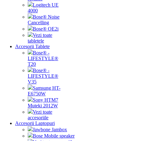
Logitech UE
4000
Bose® Noise
Cancelling
Bose® OE2i
Vezi toate
tabletele
Accesorii Tablete
Bose® -
LIFESTYLE®
T20
Bose® -
LIFESTYLE®
V35
Samsung HT-
E6750W
Sony HTM7
Muteki 2012W
Vezi toate
accesoriile
Accesorii Laptopuri
Jawbone Jambox
Bose Mobile speaker