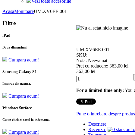
Vezi toate accesoriile
Acasa
Monitoare
UM.XV6EE.001
Filtre
iPad
Doua dimensiuni.
UM.XV6EE.001
SKU:
Cumpara acum!
Nota: Neevaluat
Pret cu reducere:
363,00 lei
363,00 lei
Samsung Galaxy S4
Inspirat din natura.
For a limited time only:
You c
Cumpara acum!
Windows Surface
Pune o intrebare despre produs
Cu un click ai totul la indemana.
Descriere
Recenzii
Cumpara acum!
Transport