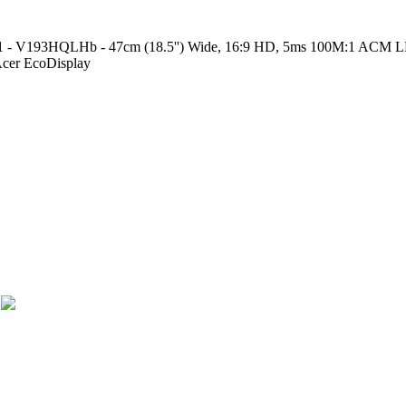
 - V193HQLHb - 47cm (18.5'') Wide, 16:9 HD, 5ms 100M:1 ACM L
r EcoDisplay
odus.