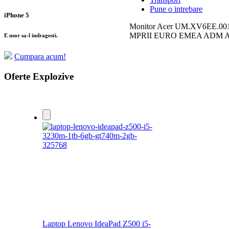
Pune o intrebare
iPhone 5
Monitor Acer UM.XV6EE.001
MPRII EURO EMEA ADM Ace
E usor sa-l indragesti.
Cumpara acum!
Recenzii
Oferte Explozive
Nu sunt comentarii la acest pr
Laptop Lenovo IdeaPad Z500 i5-