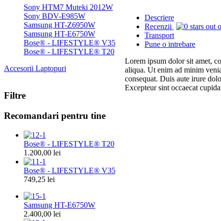
Sony HTM7 Muteki 2012W
Sony BDV-E985W
Descriere
Samsung HT-Z6950W
Recenzii
Samsung HT-E6750W
Transport
Bose® - LIFESTYLE® V35
Pune o intrebare
Bose® - LIFESTYLE® T20
Lorem ipsum dolor sit amet, co
Accesorii Laptopuri
aliqua. Ut enim ad minim venia
consequat. Duis aute irure dolor
Excepteur sint occaecat cupidat
Filtre
Recomandari
pentru tine
Recenzii
Nu sunt comentarii la acest pr
Bose® - LIFESTYLE® T20
1.200,00 lei
Bose® - LIFESTYLE® V35
749,25 lei
Samsung HT-E6750W
2.400,00 lei