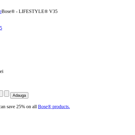
e
Bose® - LIFESTYLE® V35
ei
an save 25% on all
Bose® products.