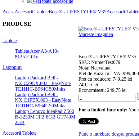
Vezi toate accesoriile
Acasa
Accesorii Tablete
Bose® - LIFESTYLE® V35
Accesorii Tablet
PRODUSE
Mareste imaginea
Tablete
Tableta Acer A3-A10-
Bose® - LIFESTYLE® V35
81251G01n
SKU: NumerTest079
Laptopuri
Nota: Neevaluat
Pret de Baza cu TVA:
999,00 l
Laptop Packard Bell -
Pret cu reducere:
749,25 lei
NX.C29EX.003 - EasyNote
749,25 lei
TE11HC-B964G50Mnks
Economisesti:
249,75 lei
Laptop Packard Bell -
NX.C1FEX.003 - EasyNote
TE11HC-B964G50Mnks
For a limited time only:
You c
Laptop Lenovo IdeaPad Z500
i5-3230M 1TB 8GB GT740M
2GB
Accesorii Tablete
Pune o intrebare despre produs