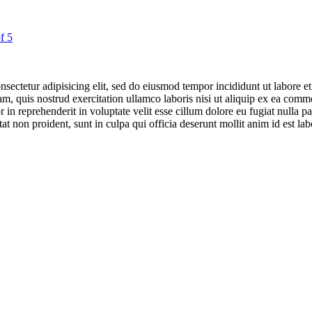
nsectetur adipisicing elit, sed do eiusmod tempor incididunt ut labore 
m, quis nostrud exercitation ullamco laboris nisi ut aliquip ex ea com
 in reprehenderit in voluptate velit esse cillum dolore eu fugiat nulla par
at non proident, sunt in culpa qui officia deserunt mollit anim id est l
odus.