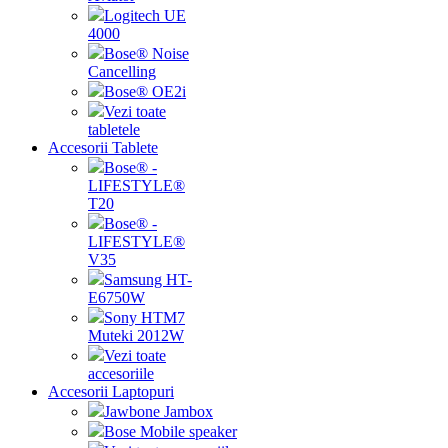
Logitech UE
4000
Bose® Noise
Cancelling
Bose® OE2i
Vezi toate
tabletele
Accesorii Tablete
Bose® -
LIFESTYLE®
T20
Bose® -
LIFESTYLE®
V35
Samsung HT-
E6750W
Sony HTM7
Muteki 2012W
Vezi toate
accesoriile
Accesorii Laptopuri
Jawbone Jambox
Bose Mobile speaker