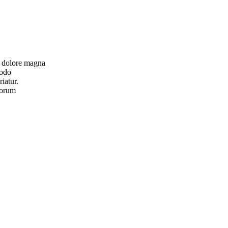
et dolore magna
modo
iatur.
aborum