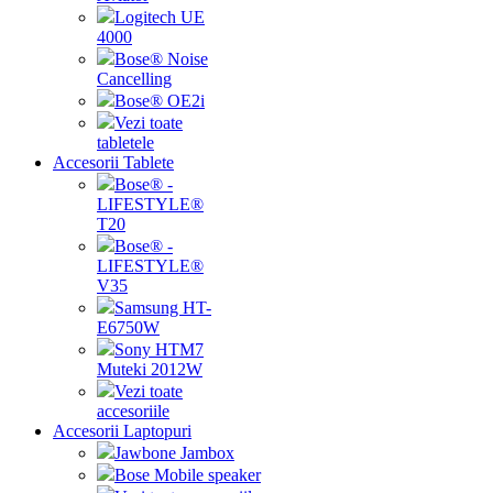
Logitech UE
4000
Bose® Noise
Cancelling
Bose® OE2i
Vezi toate
tabletele
Accesorii Tablete
Bose® -
LIFESTYLE®
T20
Bose® -
LIFESTYLE®
V35
Samsung HT-
E6750W
Sony HTM7
Muteki 2012W
Vezi toate
accesoriile
Accesorii Laptopuri
Jawbone Jambox
Bose Mobile speaker