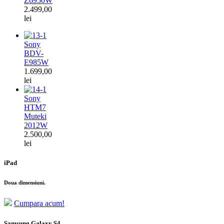
Z6950W
2.499,00
lei
Sony
BDV-
E985W
1.699,00
lei
Sony
HTM7
Muteki
2012W
2.500,00
lei
iPad
Doua dimensiuni.
Cumpara acum!
Samsung Galaxy S4