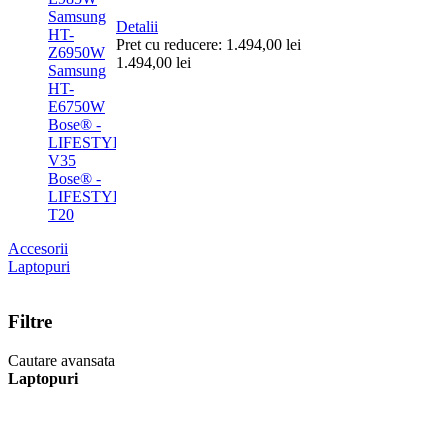
Samsung
Detalii
HT-
Pret cu reducere:
1.494,00 lei
Z6950W
1.494,00 lei
Samsung
HT-
E6750W
Bose® -
LIFESTYLE®
V35
Bose® -
LIFESTYLE®
T20
Accesorii
Laptopuri
Filtre
Cautare avansata
Laptopuri