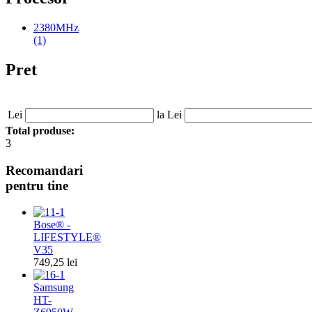
2380MHz
(1)
Pret
Lei
la Lei
Total produse:
3
Recomandari
pentru tine
Bose® -
LIFESTYLE®
V35
749,25 lei
Samsung
HT-