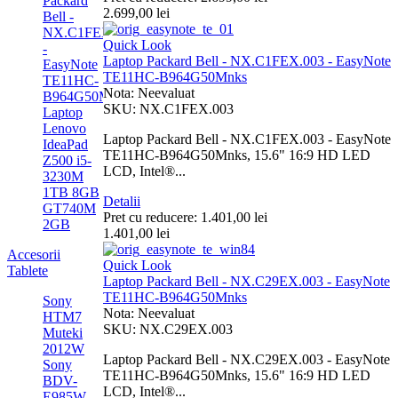
Packard
2.699,00 lei
Bell -
NX.C1FEX.003
Quick Look
-
Laptop Packard Bell - NX.C1FEX.003 - EasyNote
EasyNote
TE11HC-B964G50Mnks
TE11HC-
Nota: Neevaluat
B964G50Mnks
SKU: NX.C1FEX.003
Laptop
Lenovo
Laptop Packard Bell - NX.C1FEX.003 - EasyNote
IdeaPad
TE11HC-B964G50Mnks, 15.6" 16:9 HD LED
Z500 i5-
LCD, Intel®...
3230M
1TB 8GB
Detalii
GT740M
Pret cu reducere:
1.401,00 lei
2GB
1.401,00 lei
Accesorii
Quick Look
Tablete
Laptop Packard Bell - NX.C29EX.003 - EasyNote
TE11HC-B964G50Mnks
Sony
Nota: Neevaluat
HTM7
SKU: NX.C29EX.003
Muteki
2012W
Laptop Packard Bell - NX.C29EX.003 - EasyNote
Sony
TE11HC-B964G50Mnks, 15.6" 16:9 HD LED
BDV-
LCD, Intel®...
E985W