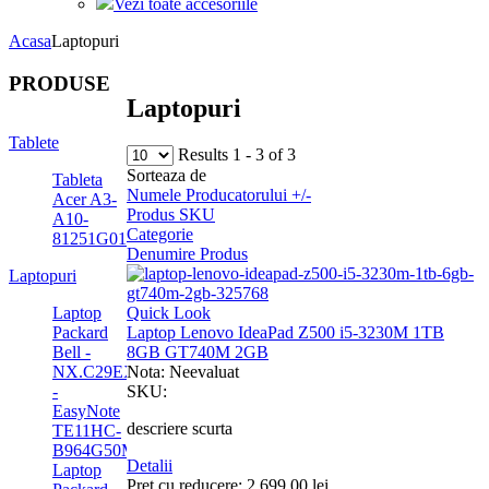
Vezi toate accesoriile
Acasa
Laptopuri
PRODUSE
Laptopuri
Tablete
Results 1 - 3 of 3
Sorteaza de
Tableta
Numele Producatorului +/-
Acer A3-
Produs SKU
A10-
Categorie
81251G01n
Denumire Produs
Laptopuri
Quick Look
Laptop
Laptop Lenovo IdeaPad Z500 i5-3230M 1TB
Packard
8GB GT740M 2GB
Bell -
Nota: Neevaluat
NX.C29EX.003
SKU:
-
EasyNote
descriere scurta
TE11HC-
B964G50Mnks
Detalii
Laptop
Pret cu reducere:
2.699,00 lei